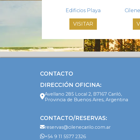
Edificios Playa
Cilen
VISITAR
V
CONTACTO
DIRECCIÓN OFICINA:
Avellano 285 Local 2, B7167 Cariló,
Provincia de Buenos Aires, Argentina
CONTACTO/RESERVAS:
reservas@cilenecarilo.com.ar
+54 9 11 5577 2326