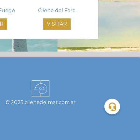
 Fuego
Cilene del Faro
AR
VISITAR
© 2025 cilenedelmar.com.ar