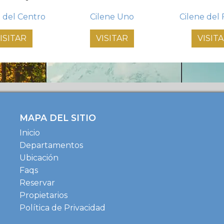
e del Centro
Cilene Uno
Cilene del
ISITAR
VISITAR
VISIT
MAPA DEL SITIO
Inicio
Departamentos
Ubicación
Faqs
Reservar
Propietarios
Política de Privacidad