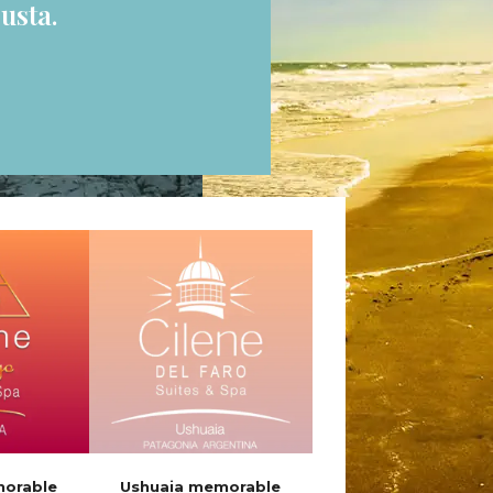
usta.
morable
Ushuaia memorable