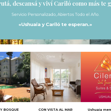
rutá, descansá y viví Cariló como más te g
Servicio Personalizado, Abiertos Todo el Año.
«Ushuaia y Cariló te esperan.»
 Y BOSQUE
CON VISTA AL MAR
Ushuaia me