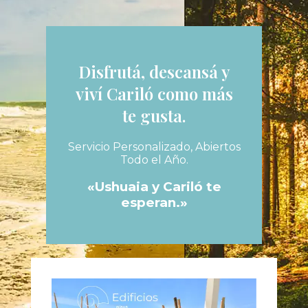
Disfrutá, descansá y
viví Cariló como más
te gusta.
Servicio Personalizado, Abiertos
Todo el Año.
«Ushuaia y Cariló te
esperan.»